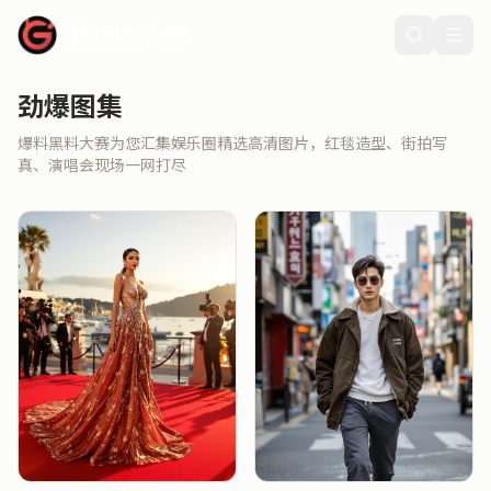
爆料黑料大赛
劲爆图集
爆料黑料大赛为您汇集娱乐圈精选高清图片，红毯造型、街拍写
真、演唱会现场一网打尽