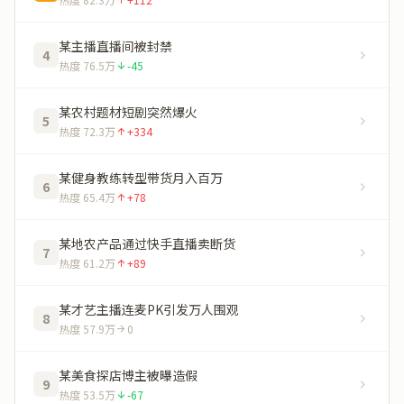
某主播直播间被封禁
4
热度 76.5万
-45
某农村题材短剧突然爆火
5
热度 72.3万
+334
某健身教练转型带货月入百万
6
热度 65.4万
+78
某地农产品通过快手直播卖断货
7
热度 61.2万
+89
某才艺主播连麦PK引发万人围观
8
热度 57.9万
0
某美食探店博主被曝造假
9
热度 53.5万
-67