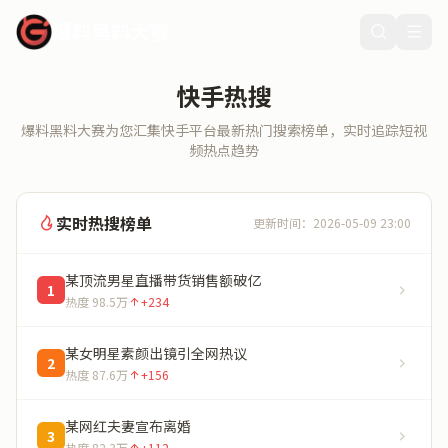
爆料黑料大赛
快手热搜
爆料黑料大赛为您汇集快手平台最新热门搜索榜单，实时追踪短视
频热点趋势
实时热搜榜单
更新时间：2026-05-09 23:00
某顶流男星直播带货销售额破亿
1
热度 98.5万
+234
某女明星素颜出镜引全网热议
2
热度 87.6万
+156
某网红夫妻宣布离婚
3
热度 82.3万
+112