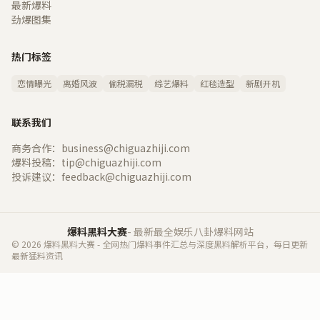
最新爆料
劲爆图集
热门标签
恋情曝光
离婚风波
偷税漏税
综艺爆料
红毯造型
新剧开机
联系我们
商务合作：business@chiguazhiji.com
爆料投稿：tip@chiguazhiji.com
投诉建议：feedback@chiguazhiji.com
爆料黑料大赛
- 最新最全娱乐八卦爆料网站
© 2026 爆料黑料大赛 - 全网热门爆料事件汇总与深度黑料解析平台，每日更新
最新猛料资讯